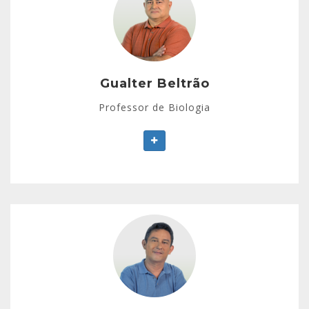
Mais de 20 anos de experiência em cursinhos pré-
vestibulares.
Formação em Biologia e Ciência Farmacêutica.
Trabalhou no projeto APROVAR (UEA).
Gualter Beltrão
Professor de Biologia
Max Alves Rodrigues
Licenciatura em Filosofia pela UFAM.
Experiência de mais de 15 anos em Supletivos e
em Pré-Vestibulares.