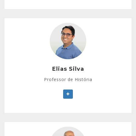
Elias Silva
Pós-graduado em História com a equipe da UFRJ e
da UFF.
Trabalha há mais de 15 anos ensinando História
para todas as faixas etárias.
Elias Silva
Larga experiência em colégios e em cursinhos pré-
Professor de História
vestibulares
Utiliza uma linguagem própria e consegue prender a
atenção dos alunos.
Gualter Beltrão