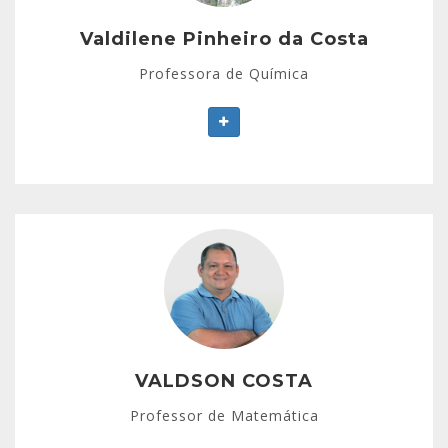
Pós-Graduada em Metodologia do Ensino Superior.
Experiências de mais de 20 anos ministrando aulas
Valdilene Pinheiro da Costa
de Química em vários preparatórios (Objetivo,
Professora de Química
Alpha, Einstein, Equipol e Foco no Jaleco).
VALDSON COSTA
Experiência de mais de 20 anos em colégios da
rede pública e da rede privada.
Vasta experiência em cursinhos pré-vestibulares.
VALDSON COSTA
Professor de Matemática