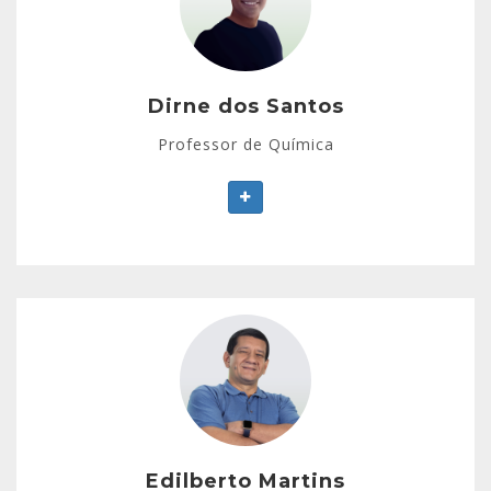
Licenciado em Química pelo Centro Universitário do
Norte – UniNorte.
Professor de Química do Colégio La Salle
(atualmente).
Dirne dos Santos
Professor e coordenador - Sala Vip Vestibulares.
Professor de Química
Mais de dez anos de experiência em cursinhos pré-
vestibulares (Objetivo, Alfa, Padrão, Biosfera).
Edilberto Martins
Graduado em Física (UFAM).
Professor há mais de vinte anos em colégios e
cursos pré-vestibulares.
Edilberto Martins