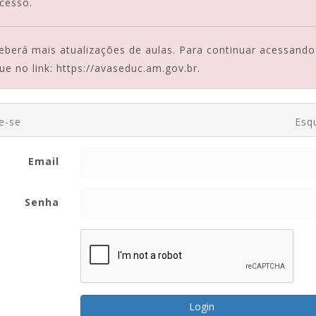
cesso.
ceberá mais atualizações de aulas. Para continuar acessand
ue no link:
https://avaseduc.am.gov.br
.
e-se
Esq
Email
Senha
Login