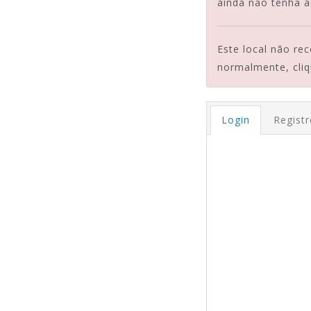
ainda não tenha a
Este local não re
normalmente, cliq
Login
Registr