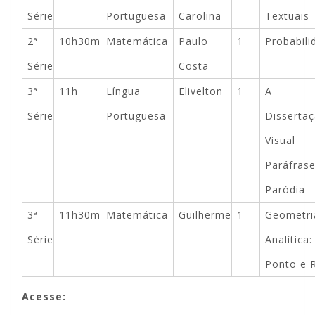
Série
Portuguesa
Carolina
Textuais
2ª
10h30m
Matemática
Paulo
1
Probabili
Série
Costa
3ª
11h
Língua
Elivelton
1
A
Série
Portuguesa
Disserta
Visual
Paráfrase
Paródia
3ª
11h30m
Matemática
Guilherme
1
Geometri
Série
Analítica:
Ponto e 
Acesse: