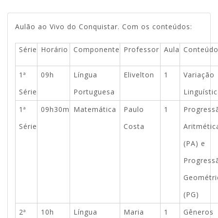
Aulão ao Vivo do Conquistar. Com os conteúdos:
Série
Horário
Componente
Professor
Aula
Conteúd
1ª
09h
Língua
Elivelton
1
Variação
Série
Portuguesa
Linguísti
1ª
09h30m
Matemática
Paulo
1
Progress
Série
Costa
Aritmétic
(PA) e
Progress
Geométri
(PG)
2ª
10h
Língua
Maria
1
Gêneros